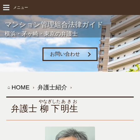
メニュー
マンション管理組合法律ガイド
横浜・茅ヶ崎・東京の弁護士
お問い合わせ
HOME
弁護士紹介
やなぎした
あきお
弁護士
柳下
明生