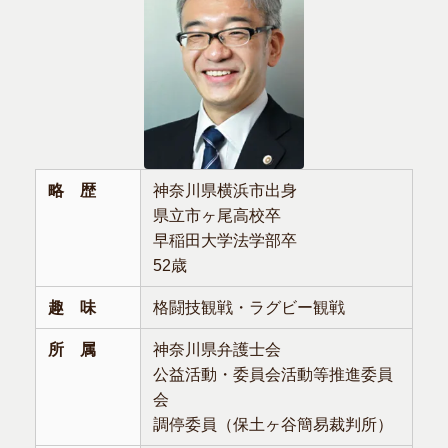
略 歴
神奈川県横浜市出身
県立市ヶ尾高校卒
早稲田大学法学部卒
52歳
趣 味
格闘技観戦・ラグビー観戦
所 属
神奈川県弁護士会
公益活動・委員会活動等推進委員
会
調停委員（保土ヶ谷簡易裁判所）