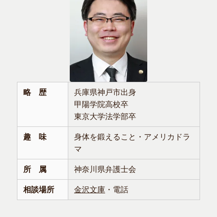
略 歴
兵庫県神戸市出身
甲陽学院高校卒
東京大学法学部卒
趣 味
身体を鍛えること・アメリカドラ
マ
所 属
神奈川県弁護士会
相談場所
金沢文庫
・電話