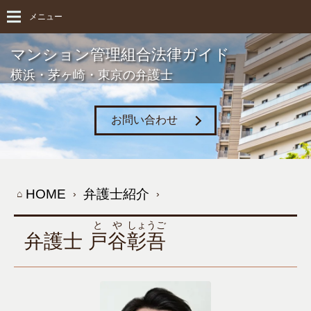
メニュー
マンション管理組合法律ガイド
横浜・茅ヶ崎・東京の弁護士
お問い合わせ
HOME
弁護士紹介
とや
しょうご
弁護士
戸谷
彰吾